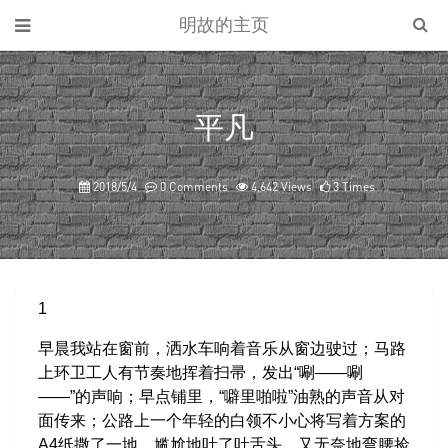
明故的主页
平凡
2018/5/4
0 Comments
4,642 Views
3 Times
1
早晨我站在窗前，洒水车响着音乐从窗边驶过；马路
上环卫工人有节奏地挥着扫帚，发出“唰——唰
——”的声响；早点铺里，“噼里啪啦”油熟的声音从对
面传来；公路上一个年轻的白领不小心将写着方案的
A4纸撒了一地，尴尬地吐了吐舌头，又无奈地弯腰捡