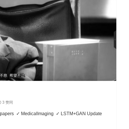
3 赞同
D papers ✓ MedicalImaging ✓ LSTM+GAN Update