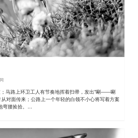
赞同
过；马路上环卫工人有节奏地挥着扫帚，发出“唰——唰
声音从对面传来；公路上一个年轻的白领不小心将写着方案
地弯腰捡拾。…