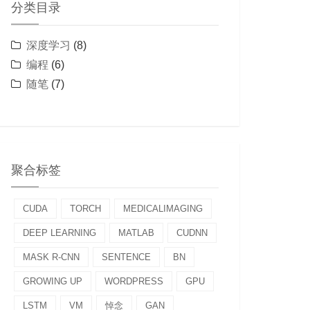
分类目录
深度学习
(8)
编程
(6)
随笔
(7)
聚合标签
CUDA
TORCH
MEDICALIMAGING
DEEP LEARNING
MATLAB
CUDNN
MASK R-CNN
SENTENCE
BN
GROWING UP
WORDPRESS
GPU
LSTM
VM
悼念
GAN