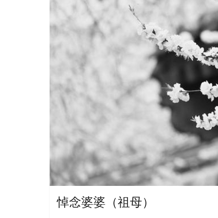
悼念婆婆（祖母）