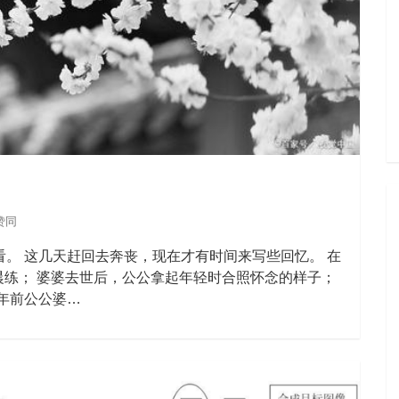
赞同
看。 这几天赶回去奔丧，现在才有时间来写些回忆。 在
练； 婆婆去世后，公公拿起年轻时合照怀念的样子；
8年前公公婆…