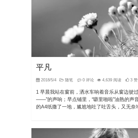
平凡
2018/5/4
随笔
0 评论
4,639 阅读
3 
1 早晨我站在窗前，洒水车响着音乐从窗边驶
——”的声响；早点铺里，“噼里啪啦”油熟的
的A4纸撒了一地，尴尬地吐了吐舌头，又无奈