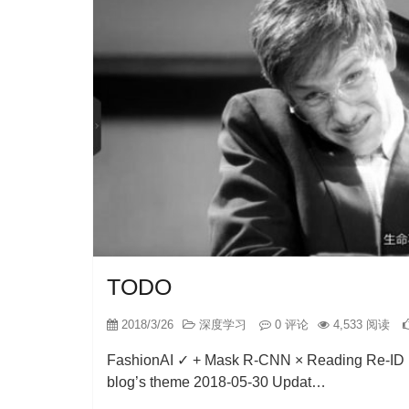
TODO
2018/3/26
深度学习
0 评论
4,533 阅读
FashionAI ✓ + Mask R-CNN × Reading Re-I
blog’s theme 2018-05-30 Updat…